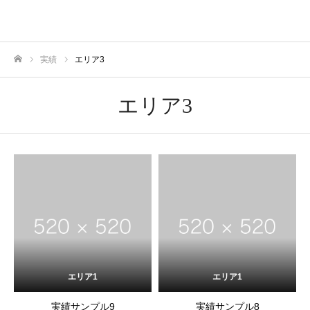
株式会社Global Trade Harbor
実績
エリア3
ホーム
エリア3
エリア1
エリア1
実績サンプル9
実績サンプル8